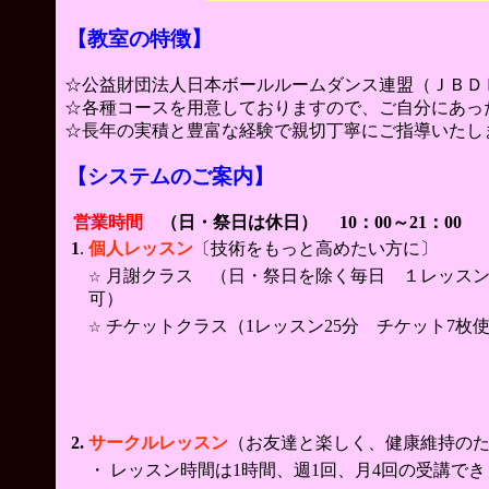
【教室の特徴】
☆公益財団法人日本ボールルームダンス連盟（ＪＢＤ
☆各種コースを用意しておりますので、ご自分にあっ
☆長年の実積と豊富な経験で親切丁寧にご指導いたし
【システムのご案内】
営業時間
（日・祭日は休日） 10：00～21：00 
1
.
個人レッスン
〔技術をもっと高めたい方に〕
月謝クラス （日・祭日を除く毎日 １レッスン
☆
可）
チケットクラス（1レッスン25分 チケット7枚
☆
2.
サークルレッスン
（
お友達と楽しく、健康維持の
・ レッスン時間は1時間、週1回、月4回の受講でき