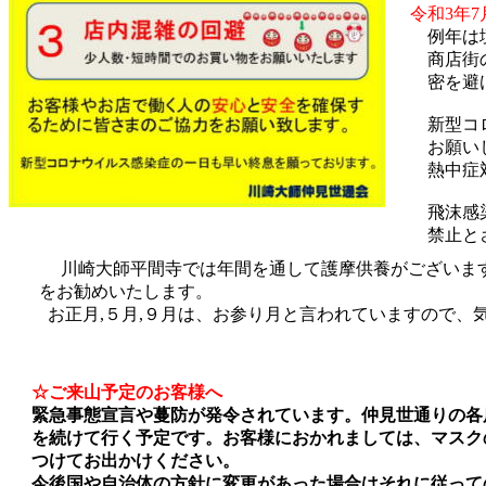
令和3年7
例年は境内
商店街の協
密を避ける
新型コロ
お願いし
熱中症対
飛沫感染
禁止とさ
川崎大師平間寺では年間を通して護摩供養がございま
をお勧めいたします。
お正月,５月,９月は、お参り月と言われていますので、気
☆ご来山予定のお客様へ
緊急事態宣言や蔓防が発令されています。仲見世通りの各
を続けて行く予定です。お客様におかれましては、マスク
つけてお出かけください。
今後国や自治体の方針に変更があった場合はそれに従って