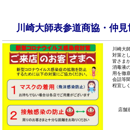
川崎大師表参道商協・仲見
川崎大
対策とし
皆さまが
消毒液の
用を徹底
会話等聞
程宜しく
店舗